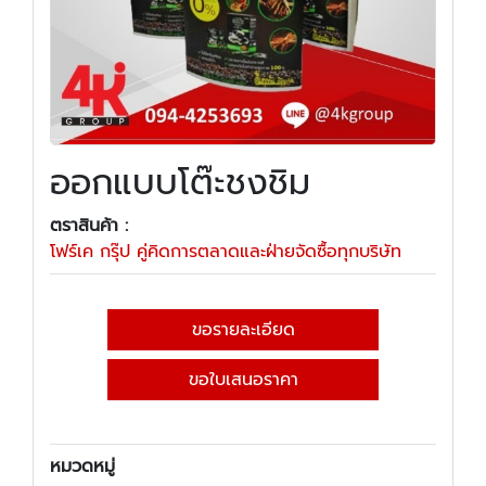
ออกแบบโต๊ะชงชิม
ตราสินค้า :
โฟร์เค กรุ๊ป คู่คิดการตลาดและฝ่ายจัดซื้อทุกบริษัท
ขอรายละเอียด
ขอใบเสนอราคา
หมวดหมู่