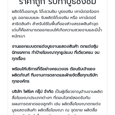
ราคาถูก รับทำบูธชงชิม
ผลิตโต๊ะออกบูธ โต๊ะชวนชิม บูธชงชิม เคาน์เตอร์ออก
บูธ ออกแบบและ รับผลิตโต๊ะชงชิม หรือ เคาน์เตอร์
สาธิตสินค้า สำหรับใช้ในพื้นที่ของห้างสรรพสินค้าจุด
เด่นก็คือสามารถออกแบบให้เกิดความสวยงามและมีน้ำ
หนักเบา
งานออกแบบตกแต่งบูธงานแสดงสินค้า ตกแต่งซุ้ม
นิทรรศการ ทำป้ายโฆษณาทุกรูปแบบ ที่เดียวครบ จบ
ทุกเรื่อง
พร้อมให้บริการที่ดีอย่างครบวงจร ต้อนรับเจ้าของ
ผลิตภัณฑ์ ทีมงานการตลาดและฝ่ายจัดซื้อทุกบริษัท
ทุกองค์กร
บริษัท โฟร์เค กรุ๊ป จำกัด
เป็นผู้เชี่ยวชาญด้านงานผลิต
สื่อโฆษณาประเภทต่างๆ ที่ตอบโจทย์สอดรับกับ
แผนการตลาดของลูกค้า เช่น ผลิตสื่อโฆษณาตกแต่ง
บูธแสดงสินค้า ผลิตสื่อโฆษณา ณ จุดขาย ผลิตสื่อ