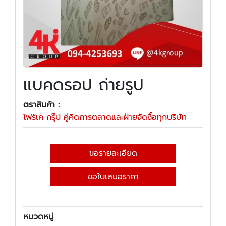
แบคดรอป ถ่ายรูป
ตราสินค้า :
โฟร์เค กรุ๊ป คู่คิดการตลาดและฝ่ายจัดซื้อทุกบริษัท
ขอรายละเอียด
ขอใบเสนอราคา
หมวดหมู่