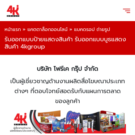
หน้าแรก
»
แคตตาล็อกออนไลน์
»
แบคดรอป ถ่ายรูป
รับออกแบบป้ายแสดงสินค้า รับออกแบบบูธแสดง
สินค้า 4kgroup
บริษัท โฟร์เค กรุ๊ป จำกัด
เป็นผู้เชี่ยวชาญด้านงานผลิตสื่อโฆษณาประเภท
ต่างๆ ที่ตอบโจทย์สอดรับกับแผนการตลาด
ของลูกค้า